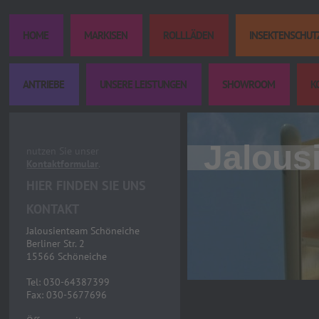
HOME
MARKISEN
ROLLLÄDEN
INSEKTENSCHUT
ANTRIEBE
UNSERE LEISTUNGEN
SHOWROOM
K
Jalous
nutzen Sie unser
Kontaktformular
.
HIER FINDEN SIE UNS
KONTAKT
Jalousienteam Schöneiche
Berliner Str. 2
15566 Schöneiche
Tel: 030-64387399
Fax: 030-5677696