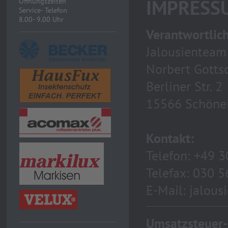
IMPRESS
Öffnungszeiten
Service- Telefon
8.00- 9.00 Uhr
Verantwortlich
Jalousienteam
Norbert Gotts
Berliner Str. 2
15566 Schöne
Kontakt:
Telefon: +49 
Telefax: 030 
E-Mail: jalo
Umsatzsteuer-