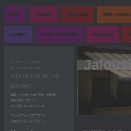
HOME
MARKISEN
ROLLLÄDEN
INSEKTENSCHUT
ANTRIEBE
UNSERE LEISTUNGEN
SHOWROOM
K
Jalous
nutzen Sie unser
Kontaktformular
.
HIER FINDEN SIE UNS
KONTAKT
Jalousienteam Schöneiche
Berliner Str. 2
15566 Schöneiche
Tel: 030-64387399
Fax: 030-5677696