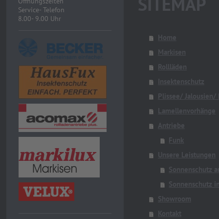
SITEMAP
Öffnungszeiten
Service- Telefon
8.00- 9.00 Uhr
Home
Markisen
Rollläden
Insektenschutz
Plissee/ Jalousien/ 
Lamellenvorhänge
Antriebe
Funk
Unsere Leistungen
Sonnenschutz a
Sonnenschutz i
Showroom
Kontakt