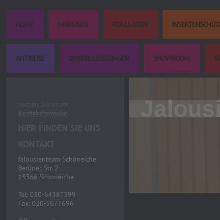
HOME
MARKISEN
ROLLLÄDEN
INSEKTENSCHUT
ANTRIEBE
UNSERE LEISTUNGEN
SHOWROOM
K
Jalous
nutzen Sie unser
Kontaktformular
.
HIER FINDEN SIE UNS
KONTAKT
Jalousienteam Schöneiche
Berliner Str. 2
15566 Schöneiche
Tel: 030-64387399
Fax: 030-5677696